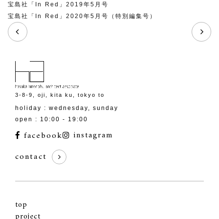
宝島社「In Red」2019年5月号
宝島社「In Red」2020年5月号（特別編集号）
3-8-9, oji, kita ku, tokyo to
holiday : wednesday, sunday
open : 10:00 - 19:00
facebook
instagram
contact
top
project