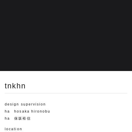
tnkhn
design supervision
ha hosaka hironobu
ha 保坂裕信
location