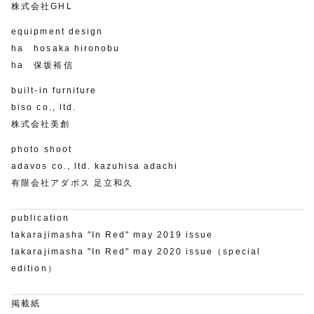
株式会社GHL
equipment design
ha hosaka hironobu
ha 保坂裕信
built-in furniture
biso co., ltd.
株式会社美創
photo shoot
adavos co., ltd. kazuhisa adachi
有限会社アダボス 足立和久
publication
takarajimasha "In Red" may 2019 issue
takarajimasha "In Red" may 2020 issue（special
edition）
掲載紙