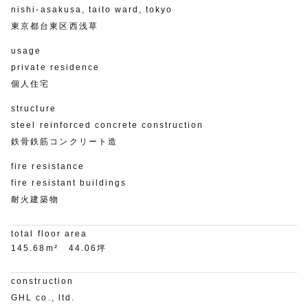
nishi-asakusa, taito ward, tokyo
東京都台東区西浅草
usage
private residence
個人住宅
structure
steel reinforced concrete construction
鉄骨鉄筋コンクリート造
fire resistance
fire resistant buildings
耐火建築物
total floor area
145.68m²
44.06坪
construction
GHL co., ltd.